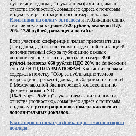
публикацию доклада" с указанием фамилии, имени,
отчества (полностью), домашнего адреса с почтовым
индексом и регистрационного номера доклада.
Квитанция на оплату оргвзноса
и публикации одних
тезисов доклада
в сумме 7920 рублей, включая НДС
20% 1320 рублей
,
размещена на сайте
.
Если участник конференции желает представить два
(три) доклада, то он оплачивает отдельной квитанцией
дополнительный сбор за публикацию каждых
дополнительных тезисов доклада в размере
3960
рублей, включая 660 рублей НДС 20%
на банковский
счет
АО НТЦ ПЛАЗМАИОФАН
. Квитанция должна
содержать пометку "Сбор за публикацию тезисов
второго (или третьего) доклада в Сборнике тезисов 53-
й Международной Звенигородкой конференции по
физике плазмы и УТС
(16-20 марта 2026 г.)" с указанием фамилии, имени,
отчества (полностью), домашнего адреса с почтовым
индексом и
регистрационного номера каждого из
дополнительных докладов.
Квитанция на оплату публикацции тезисов второго
доклада.