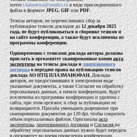
почте
t.kamolova@yandex.ru
в виде присоединенного
файла в формате
JPEG
,
GIF
или
PDF
.
Тезисы авторов, не перечисливших сбор за
публикацию тезисов докладов до
12 декабря
2025
года,
не будут публиковаться в сборнике тезисов и
на сайте конференции, а также будут исключены из
программы конференции.
Одновременно с тезисами доклада авторы должны
прислать в оргкомитет сканированные копии
акта
экспертизы
на тезисы доклада и
лицензионного
договора
о передаче права на публикацию тезисов
доклада АО НТЦ ПЛАЗМАИОФАН.
Доклады
авторов, не предоставивших в электронном виде
указанные документы, а также Согласие на обработку
персональных данных, к началу конференции, будут
исключены из программы конференции и удалены с
сайта, при этом оргвзнос и сбор за публикацию не
возвращаются. Просьба уменьшать разрешение при
сканировании документов до 120 dpi, чтобы сократить
объем пересылаемых файлов. Оригиналы
акта
экспертизы
,
лицензионного договора
и
Согласия
на
обработку персональных данных нужно будет передать
в оргкомитет во время проведения конференции.