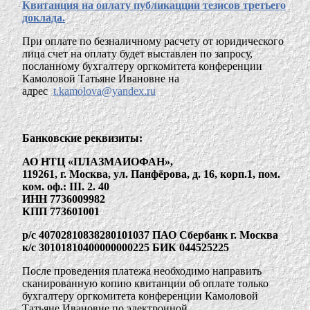
Квитанция на оплату публикацции тезисов третьего
доклада.
При оплате по безналичному расчету от юридического
лица счет на оплату будет выставлен по запросу,
посланному бухгалтеру оргкомитета конференции
Камоловой Татьяне Ивановне на
адрес
t.kamolova@yandex.ru
Банковские реквизиты:
АО НТЦ «ПЛАЗМАИОФАН»,
119261, г. Москва, ул. Панфёрова, д. 16, корп.1,
пом.
ком. оф.: III. 2. 40
ИНН 7736009982
КПП 773601001
р/с 40702810838280101037
ПАО Сбербанк г. Москва
к/с 30101810400000000225
БИК 044525225
После проведения платежа необходимо направить
сканированную копию квитанции об оплате только
бухгалтеру оргкомитета конференции Камоловой
Татьяне Ивановне по электронной