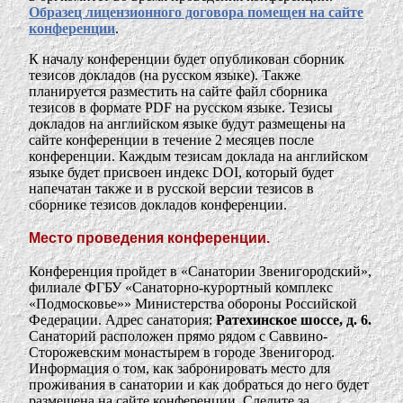
Образец лицензионного договора помещен на сайте
конференции
.
К началу конференции будет опубликован сборник
тезисов докладов (на русском языке). Также
планируется разместить на сайте файл сборника
тезисов в формате PDF на русском языке. Тезисы
докладов на английском языке будут размещены на
сайте конференции в течение 2 месяцев после
конференции. Каждым тезисам доклада на английском
языке будет присвоен индекс DOI, который будет
напечатан также и в русской версии тезисов в
сборнике тезисов докладов конференции.
Место проведения конференции.
Конференция пройдет в «Санатории Звенигородский»,
филиале ФГБУ «Санаторно-курортный комплекс
«Подмосковье»» Министерства обороны Российской
Федерации. Адрес санатория:
Ратехинское шоссе, д. 6.
Санаторий расположен прямо рядом с Саввино-
Сторожевским монастырем в городе Звенигород.
Информация о том, как забронировать место для
проживания в санатории и как добраться до него будет
размещена на сайте конференции. Следите за