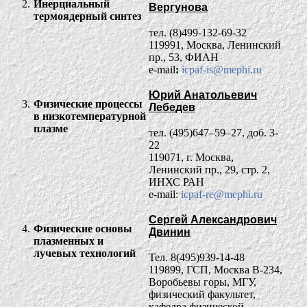
2.
Инерциальный
Вергунова
термоядерный синтез
тел. (8)499-132-69-32
119991, Москва, Ленинский
пр., 53, ФИАН
e-mail
:
icpaf-is@mephi.ru
Юрий Анатольевич
3.
Физические процессы
Лебедев
в низкотемпературной
плазме
тел. (495)647–59–27, доб. 3-
22
119071, г. Москва,
Ленинский пр., 29, стр. 2,
ИНХС РАН
e-mail:
icpaf-re@mephi.ru
Сергей Александрович
4.
Физические основы
Двинин
плазменных и
лучевых технологий
Тел. 8(495)939-14-48
119899, ГСП, Москва В-234,
Воробьевы горы, МГУ,
физический факультет,
кафедра физической