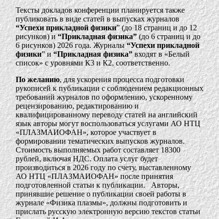
Тексты докладов конференции планируется также
публиковать в виде статей в выпусках журналов
“Успехи прикладной физики
” (до 18 страниц и до 12
рисунков) и
“Прикладная физика”
(до 6 страниц и до
6 рисунков) 2026 года. Журналы
“Успехи прикладной
физики
” и
“Прикладная физика”
входят в «Белый
список» с уровнями К3 и К2, соответственно.
По желанию
, для ускорения процесса подготовки
рукописей к публикации с соблюдением редакционных
требований журналов по оформлению, ускоренному
рецензированию, редактированию и
квалифицированному переводу статей на английский
язык авторы могут воспользоваться услугами АО НТЦ
«ПЛАЗМАИОФАН», которое участвует в
формировании тематических выпусков журналов.
Стоимость выполняемых работ составляет 18300
рублей, включая НДС. Оплата услуг будет
производиться в 2026 году по счету, выставленному
АО НТЦ «ПЛАЗМАИОФАН» после принятия
подготовленной статьи к публикации. Авторы,
принявшие решение о публикации своей работы в
журнале «Физика плазмы», должны подготовить и
прислать русскую электронную версию текстов статьи