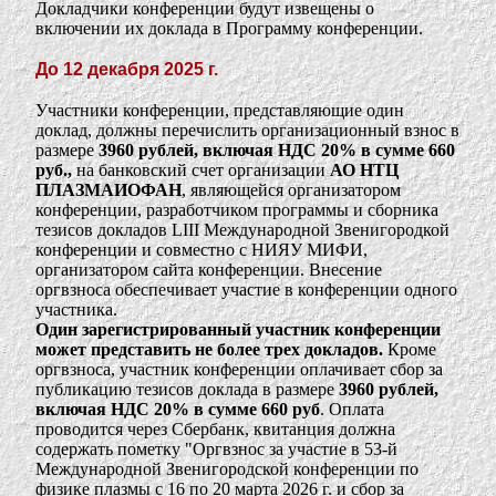
Докладчики конференции будут извещены о
включении их доклада в Программу конференции.
До 12 декабря 2025 г.
Участники конференции, представляющие один
доклад, должны перечислить организационный взнос в
размере
3960 рублей, включая НДС 20% в сумме 660
руб.,
на банковский счет организации
АО НТЦ
ПЛАЗМАИОФАН
, являющейся организатором
конференции, разработчиком программы и сборника
тезисов докладов LIII Международной Звенигородкой
конференции и совместно с НИЯУ МИФИ,
организатором сайта конференции. Внесение
оргвзноса обеспечивает участие в конференции одного
участника.
Один зарегистрированный участник конференции
может представить не более трех докладов.
Кроме
оргвзноса, участник конференции оплачивает сбор за
публикацию тезисов доклада в размере
3960 рублей,
включая НДС 20% в сумме 660 руб
. Оплата
проводится через Сбербанк, квитанция должна
содержать пометку "Оргвзнос за участие в 53-й
Международной Звенигородской конференции по
физике плазмы с 16 по 20 марта 2026 г. и сбор за