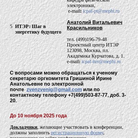
электроники,
e-mail
:
icpaf-pt@mephi.ru
Анатолий Витальевич
5
ИТЭР: Шаг в
Красильников
энергетику будущего
тел. (499)196-79-48
Проектный центр ИТЭР
123098, Москва, пл.
Академика Курчатова, д. 1.
e-mail
:
icpaf-iter@mephi.ru
С вопросами можно обращаться к ученому
секретарю оргкомитета Гришиной Ирине
Анатольевне по электронной
почте
zvenzvenig@gmail.com
или по
контактному телефону
+7(499)503-87-77, доб. 3-
20
.
До 10 ноября 2025 года
Докладчики
, желающие участвовать в конференции,
должны заполнить
регистрационную форму
,