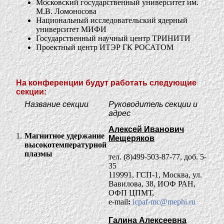
Московский государственный университет им.
М.В. Ломоносова
Национальный исследовательский ядерный
университет МИФИ
Государственный научный центр ТРИНИТИ
Проектный центр ИТЭР ГК РОСАТОМ
На конференции будут работать следующие
секции:
Название секции
Руководитель секции и
адрес
Алексей Иванович
1.
Магнитное удержание
Мещеряков
высокотемпературной
плазмы
тел. (8)499-503-87-77, доб. 5-
35
119991, ГСП-1, Москва, ул.
Вавилова, 38, ИОФ РАН,
ОФП ЦПМТ,
e-mail
:
icpaf-mc@mephi.ru
Галина Алексеевна